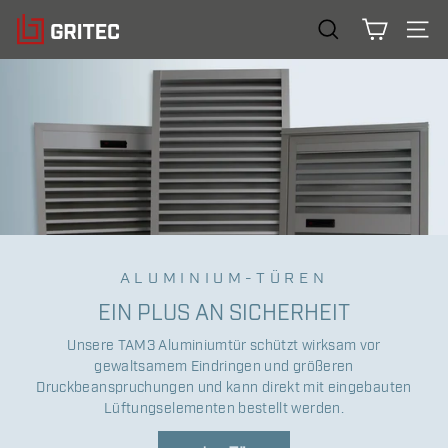
Direkt
G
Suchen
zum
SUCHE
SEIT
R
Inhalt
I
T
E
C
G
m
b
H
ALUMINIUM-TÜREN
EIN PLUS AN SICHERHEIT
Unsere TAM3 Aluminiumtür schützt wirksam vor
gewaltsamem Eindringen und größeren
Druckbeanspruchungen und kann direkt mit eingebauten
Lüftungselementen bestellt werden.